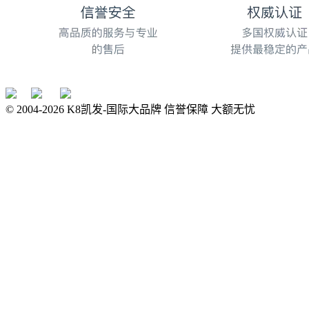
© 2004-
2026
K8凯发-国际大品牌 信誉保障 大额无忧