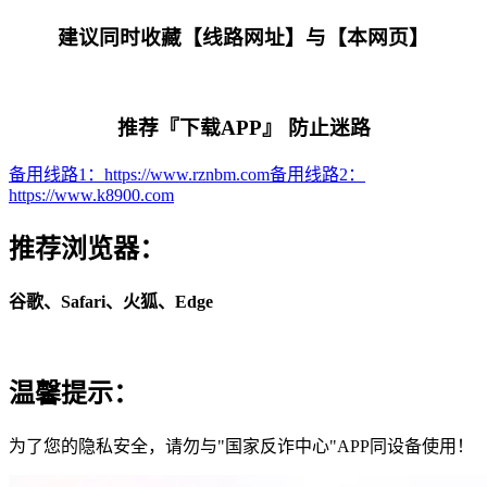
建议同时收藏【线路网址】与【本网页】
推荐『下载APP』 防止迷路
备用线路
1
：
https://www.rznbm.com
备用线路
2
：
https://www.k8900.com
推荐浏览器：
谷歌、Safari、火狐、Edge
温馨提示：
为了您的隐私安全，请勿与"国家反诈中心"APP同设备使用！