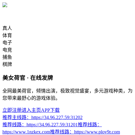
真人
体育
电子
电竞
捕鱼
棋牌
美女荷官 · 在线发牌
全网最美荷官，倾情出演，极致视觉盛宴，多元游戏种类，为
您带来最舒心的游戏体验。
立即注册
进入主页
APP下载
推荐主线路：
https://34.96.227.59:31202
推荐线路：
https://34.96.227.59:31201
推荐线路：
https://www.1nzkex.com
推荐线路：
https://www.plov9r.com